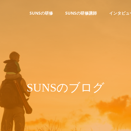
SUNSの研修
SUNSの研修講師
インタビュ
S
U
N
S
の
ブ
ロ
グ