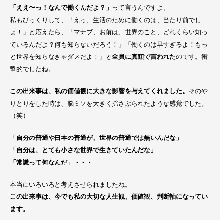
「ええ〜っ！なんで働くんだよ？」
って言うんですよ。
私もびっくりして、「えっ、生活のために働くのは、当たり前でし
ょ！」と応えたら、「マナブ、お前は、世界のこと、どれくらい知っ
ているんだよ？何も知らないだろう！」「働くのは早すぎるよ！もっ
と世界を知らなきゃダメだよ！」と
全員に真顔で言われた
のです。衝
撃的でしたね。
この出来事は、私の価値観に大きな影響を与えてくれました。
そのや
りとりをした時は、脳ミソを大きく揺さぶられたような感覚でした。
（笑）
「自分の普通や日本の普通が、世界の普通では無いんだな」
「自分は、とても小さな世界で生きていたんだな」
「常識って何なんだ」・・・
本当にいろいろと考えさせられましたね。
この出来事は、今でも私の大切な人生観、価値観、判断軸になってい
ます。