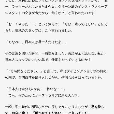
ー、ラッキーだね！たまたま今日、グリーン島のインストラクターア
シスタントの空きが出たから、働くか？」と言われたのです。
「おー！やったー！」という気分で、「ぜひ、雇ってほしい」と伝え
ると、現地のスタッフに、こう言われました。
「ちなみに、日本人は君一人だけだよ。」
その言葉を聞いた瞬間、一瞬怯みました。英語が全く話せない私が、
日本人スタッフのいない島で、仕事をやっていけるのか？
「3分時間をください。」と言って、私はダイビングショップの前の
公園で、自問自答を繰り返しながら、何周も歩き回っていました。
「日本人は自分1人かあ・・怖いな・・」
「でも、何のためにオーストラリアに来たんだ？」
一瞬、学生時代の弱気な自分に戻りそうになりましたが、
意を決し
て、お店に戻り、「働かせてください！」と言いました
。