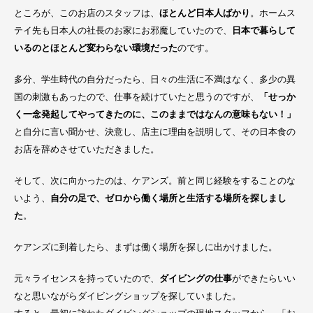
ところが、このお店のスタッフは、
ほとんど日本人ばかり
。ホームス
テイ先も日本人の社長のお家にお邪魔していたので、
日本で暮らして
いるのとほとんど変わらない環境だった
のです。
多分、学生時代の自分だったら、日々の生活に不満はなく、多少の異
国の刺激もあったので、仕事を続けていたと思うのですが、
「せっか
く一念発起してやってきたのに、このままではなんの意味もない！」
と自分に言い聞かせ、決意し、店主に理由を説明して、その日本食の
お店を辞めさせていただきました。
そして、次に向かったのは、ケアンズ。前と同じ経験をすることのな
いよう、
自分の足で、ゼロから働く場所と生活する場所を探しまし
た
。
ケアンズに到着したら、まずは働く場所を探しに出かけました。
元々ライセンスを持っていたので、
ダイビングの仕事
ができたらいい
なと思いながらダイビングショップを探していました。
すると、最初に訪ねたダイビングショップの現地スタッフから、「お