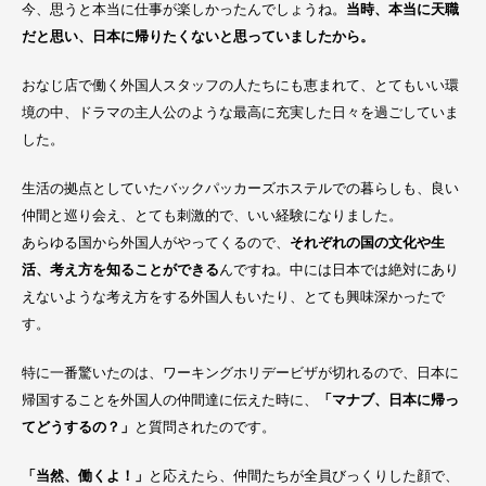
今、思うと本当に仕事が楽しかったんでしょうね。
当時、本当に天職
だと思い、日本に帰りたくないと思っていましたから。
おなじ店で働く外国人スタッフの人たちにも恵まれて、とてもいい環
境の中、ドラマの主人公のような最高に充実した日々を過ごしていま
した。
生活の拠点としていたバックパッカーズホステルでの暮らしも、良い
仲間と巡り会え、とても刺激的で、いい経験になりました。
あらゆる国から外国人がやってくるので、
それぞれの国の文化や生
活、考え方を知ることができる
んですね。中には日本では絶対にあり
えないような考え方をする外国人もいたり、とても興味深かったで
す。
特に一番驚いたのは、ワーキングホリデービザが切れるので、日本に
帰国することを外国人の仲間達に伝えた時に、
「マナブ、日本に帰っ
てどうするの？」
と質問されたのです。
「当然、働くよ！」
と応えたら、仲間たちが全員びっくりした顔で、