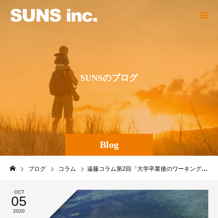
S
U
N
S
の
ブ
ロ
グ
Blog
ブログ
コラム
遠藤コラム第2回「大学卒業後のワーキングホリデーで学んだこと」
OCT
05
2020