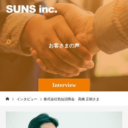
お
客
さ
ま
の
声
Interview
インタビュー
株式会社気仙沼商会 高橋 正樹さま