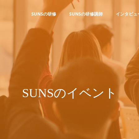
SUNSの研修
SUNSの研修講師
インタビュ
S
U
N
S
の
イ
ベ
ン
ト